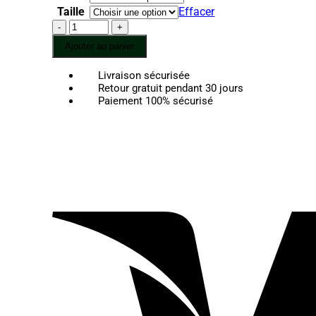
149,00 €
Taille
Effacer
à
quantité
189,00 €
de
Ajouter au panier
Chira
-
Livraison sécurisée
Collier
Retour gratuit pendant 30 jours
Perle
Paiement 100% sécurisé
Jade
bleu/vert