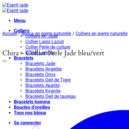
Passer
au
contenu
Menu
Colliers
Accueil
/
Bijoux en pierre naturelle
/
Colliers en pierre naturelle
Colliers en Jade
Collier Lapis Lazuli
Collier Perle de culture
Chira – Collier Perle Jade bleu/vert
Collier Larimar
Bracelets
Bracelets Jade
Bracelets Angelite
Bracelets Onyx
Bracelets Oeil de Tigre
Bracelets Apatite
Bracelets Kyanite
Bracelets Oeil de taureau
Bracelets homme
Boucles d’oreilles
Tous nos bijoux
Se connecter