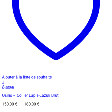
Ajouter à la liste de souhaits
+
Ce
Aperçu
produit
Osiris – Collier Lapis-Lazuli Brut
a
plusieurs
Plage
150,00
€
–
180,00
€
variations.
de
Les