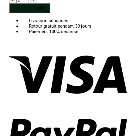
299,00 €
de
Ajouter au panier
Collier
Perles
Livraison sécurisée
Jade
Retour gratuit pendant 30 jours
Apple
Paiement 100% sécurisé
Green
Vis
Pay