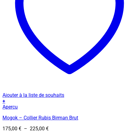
Ajouter à la liste de souhaits
+
Ce
Aperçu
produit
Mogok – Collier Rubis Birman Brut
a
plusieurs
Plage
175,00
€
–
225,00
€
variations.
de
Les