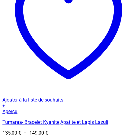
Ajouter à la liste de souhaits
+
Ce
Aperçu
produit
Tumaraa- Bracelet Kyanite,Apatite et Lapis Lazuli
a
plusieurs
Plage
135,00
€
–
149,00
€
variations.