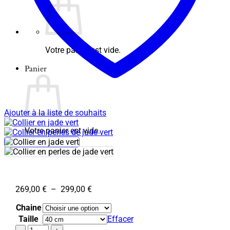
Votre panier est vide.
Panier
Ajouter à la liste de souhaits
Votre panier est vide.
Plage
269,00
€
–
299,00
€
de
Chaine
prix :
269,00 €
Taille
Effacer
à
quantité