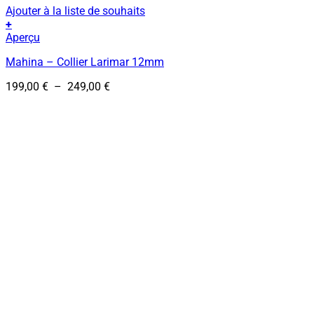
Ajouter à la liste de souhaits
+
Ce
Aperçu
produit
Mahina – Collier Larimar 12mm
a
plusieurs
Plage
199,00
€
–
249,00
€
variations.
de
Les
prix :
options
199,00 €
peuvent
à
être
249,00 €
choisies
sur
la
page
du
produit