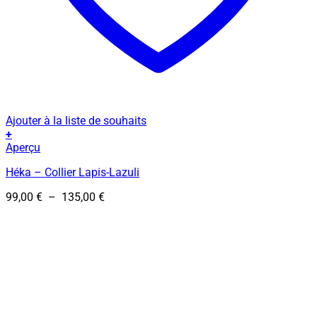
Ajouter à la liste de souhaits
+
Ce
Aperçu
produit
Héka – Collier Lapis-Lazuli
a
plusieurs
Plage
99,00
€
–
135,00
€
variations.
de
Les
prix :
options
99,00 €
peuvent
à
être
135,00 €
choisies
sur
la
page