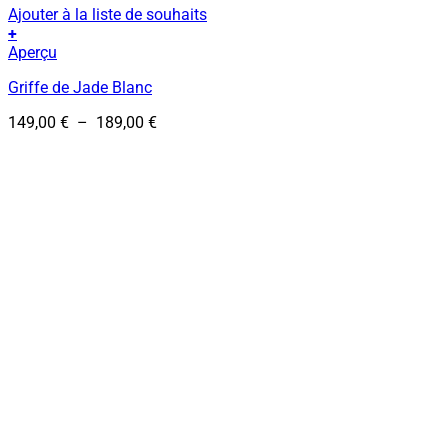
Ajouter à la liste de souhaits
+
Ce
Aperçu
produit
Griffe de Jade Blanc
a
plusieurs
Plage
149,00
€
–
189,00
€
variations.
de
Les
prix :
options
149,00 €
peuvent
à
être
189,00 €
choisies
sur
la
page
du
produit