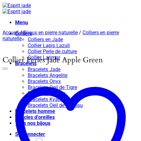
Passer
au
contenu
Menu
Accueil
/
Bijoux en pierre naturelle
/
Colliers en pierre
Colliers
naturelle
Colliers en Jade
Collier Lapis Lazuli
Collier Perle de culture
Collier Larimar
Collier Perles Jade Apple Green
Bracelets
Bracelets Jade
Bracelets Angelite
Bracelets Onyx
Bracelets Oeil de Tigre
Bracelets Apatite
Bracelets Kyanite
Bracelets Oeil de taureau
Bracelets homme
Boucles d’oreilles
Tous nos bijoux
Se connecter