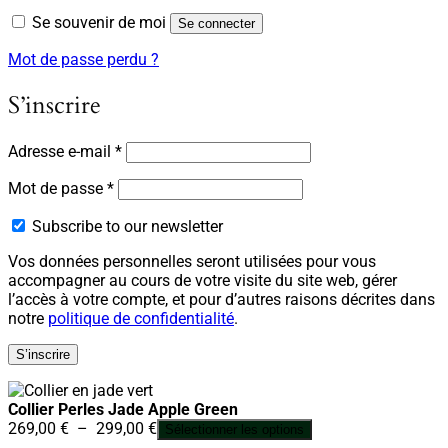
Se souvenir de moi
Se connecter
Mot de passe perdu ?
S’inscrire
Obligatoire
Adresse e-mail
*
Obligatoire
Mot de passe
*
Subscribe to our newsletter
Vos données personnelles seront utilisées pour vous
accompagner au cours de votre visite du site web, gérer
l’accès à votre compte, et pour d’autres raisons décrites dans
notre
politique de confidentialité
.
S’inscrire
Collier Perles Jade Apple Green
Plage
269,00
€
–
299,00
€
Sélectionner les options
de