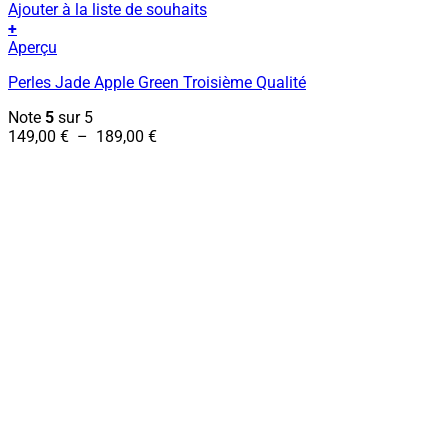
Ajouter à la liste de souhaits
+
Ce
Aperçu
produit
Perles Jade Apple Green Troisième Qualité
a
plusieurs
Note
5
sur 5
variations.
Plage
149,00
€
–
189,00
€
Les
de
options
prix :
peuvent
149,00 €
être
à
choisies
189,00 €
sur
la
page
du
produit