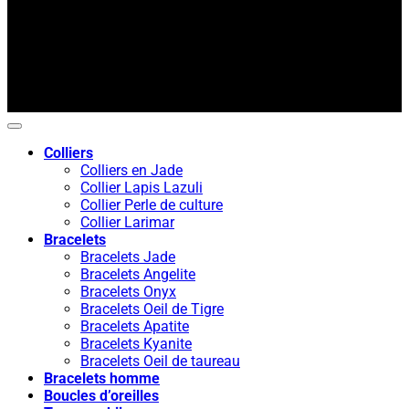
Colliers
Colliers en Jade
Collier Lapis Lazuli
Collier Perle de culture
Collier Larimar
Bracelets
Bracelets Jade
Bracelets Angelite
Bracelets Onyx
Bracelets Oeil de Tigre
Bracelets Apatite
Bracelets Kyanite
Bracelets Oeil de taureau
Bracelets homme
Boucles d’oreilles