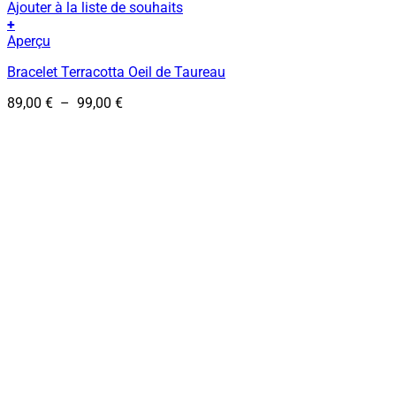
Ajouter à la liste de souhaits
+
Ce
Aperçu
produit
Bracelet Terracotta Oeil de Taureau
a
plusieurs
Plage
89,00
€
–
99,00
€
variations.
de
Les
prix :
options
89,00 €
peuvent
à
être
99,00 €
choisies
sur
la
page
du
produit