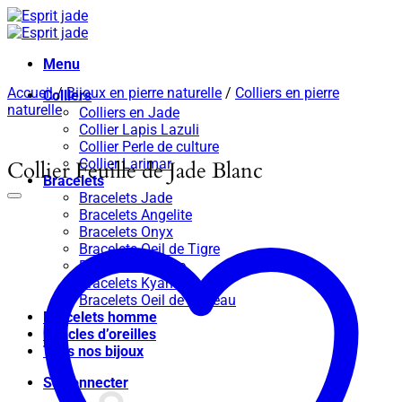
Passer
au
contenu
Menu
Accueil
/
Bijoux en pierre naturelle
/
Colliers en pierre
Colliers
naturelle
Colliers en Jade
Collier Lapis Lazuli
Collier Perle de culture
Collier Larimar
Collier Feuille de Jade Blanc
Bracelets
Bracelets Jade
Bracelets Angelite
Bracelets Onyx
Bracelets Oeil de Tigre
Bracelets Apatite
Bracelets Kyanite
Bracelets Oeil de taureau
Bracelets homme
Boucles d’oreilles
Tous nos bijoux
Se connecter