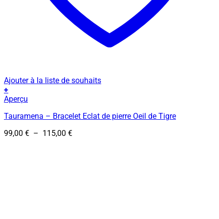
Ajouter à la liste de souhaits
+
Ce
Aperçu
produit
Tauramena – Bracelet Eclat de pierre Oeil de Tigre
a
plusieurs
Plage
99,00
€
–
115,00
€
variations.
de
Les
prix :
options
99,00 €
peuvent
à
être
115,00 €
choisies
sur
la
page