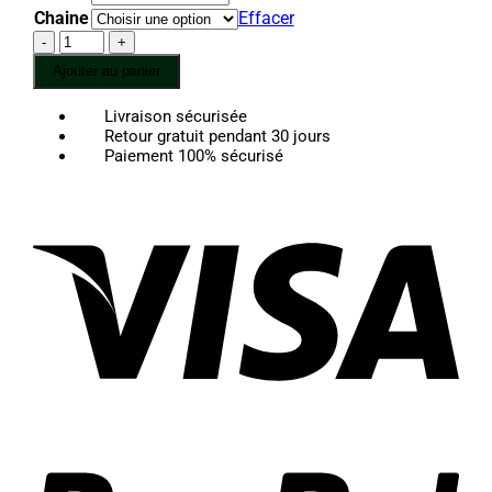
129,00 €
Chaine
Effacer
à
quantité
169,00 €
de
Ajouter au panier
Collier
Feuille
Livraison sécurisée
de
Retour gratuit pendant 30 jours
Jade
Paiement 100% sécurisé
Blanc
Vis
Pay