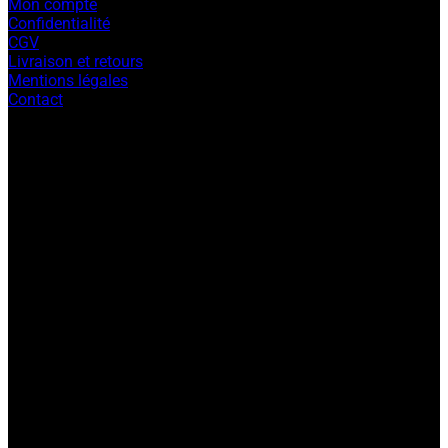
page
Mon compte
du
Confidentialité
produit
CGV
Livraison et retours
Mentions légales
Contact
V
P