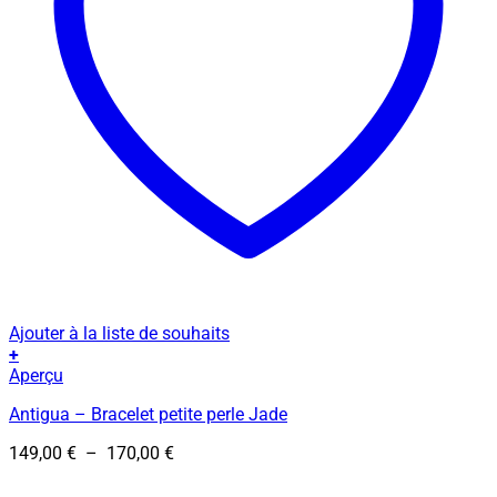
Ajouter à la liste de souhaits
+
Ce
Aperçu
produit
Antigua – Bracelet petite perle Jade
a
plusieurs
Plage
149,00
€
–
170,00
€
variations.
de
Les
prix :