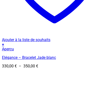
Ajouter à la liste de souhaits
+
Ce
Aperçu
produit
Elégance – Bracelet Jade blanc
a
plusieurs
Plage
330,00
€
–
350,00
€
variations.
de
Les
prix :
options
330,00 €
peuvent
à
être
350,00 €
choisies
sur
la
page
du