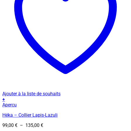
Ajouter à la liste de souhaits
+
Ce
Aperçu
produit
Héka – Collier Lapis-Lazuli
a
plusieurs
Plage
99,00
€
–
135,00
€
variations.
de