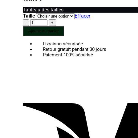
Tableau des tailles
Taille
Effacer
quantité
de
Ajouter au panier
Mayari-
Bracelet
Livraison sécurisée
Cyanite
Retour gratuit pendant 30 jours
mix
Paiement 100% sécurisé
oeil
de
tigres