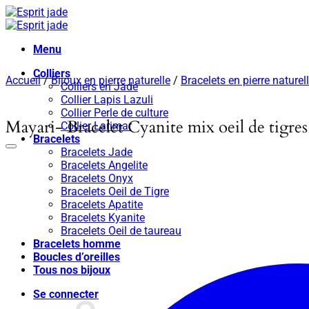
Passer
au
contenu
Menu
Colliers
Accueil
/
Bijoux en pierre naturelle
/
Bracelets en pierre naturel
Colliers en Jade
Collier Lapis Lazuli
Collier Perle de culture
Mayari- Bracelet Cyanite mix oeil de tigres
Collier Larimar
Bracelets
Bracelets Jade
Bracelets Angelite
Bracelets Onyx
Bracelets Oeil de Tigre
Bracelets Apatite
Bracelets Kyanite
Bracelets Oeil de taureau
Bracelets homme
Boucles d’oreilles
Tous nos bijoux
Se connecter