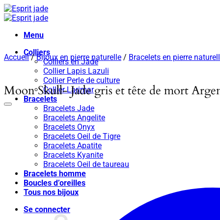
Passer
au
contenu
Menu
Colliers
Accueil
/
Bijoux en pierre naturelle
/
Bracelets en pierre naturel
Colliers en Jade
Collier Lapis Lazuli
Collier Perle de culture
Moon Skull- Jade gris et tête de mort Argen
Collier Larimar
Bracelets
Bracelets Jade
Bracelets Angelite
Bracelets Onyx
Bracelets Oeil de Tigre
Bracelets Apatite
Bracelets Kyanite
Bracelets Oeil de taureau
Bracelets homme
Boucles d’oreilles
Tous nos bijoux
Se connecter