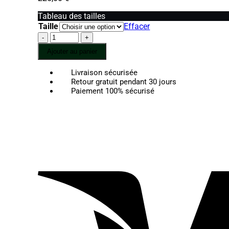
Tableau des tailles
Taille
Effacer
quantité
de
Ajouter au panier
Moon
Skull-
Livraison sécurisée
Jade
Retour gratuit pendant 30 jours
gris
Paiement 100% sécurisé
et
tête
de
mort
Argent
massif