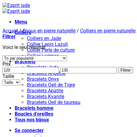
Passer
au
contenu
Menu
Accueil
/
Bijoux en pierre naturelle
/
Colliers en pierre naturelle
Colliers
Filtrer
Colliers en Jade
Collier Lapis Lazuli
Voici le seul résultat
Collier Perle de culture
Collier Larimar
Bracelets
Prix
Bracelets Jade
Prix
Prix
Filtrer
Bracelets Angelite
min
max
Taille
Bracelets Onyx
Bracelets Oeil de Tigre
Bracelets Apatite
Bracelets Kyanite
Bracelets Oeil de taureau
Bracelets homme
Boucles d’oreilles
Tous nos bijoux
Se connecter