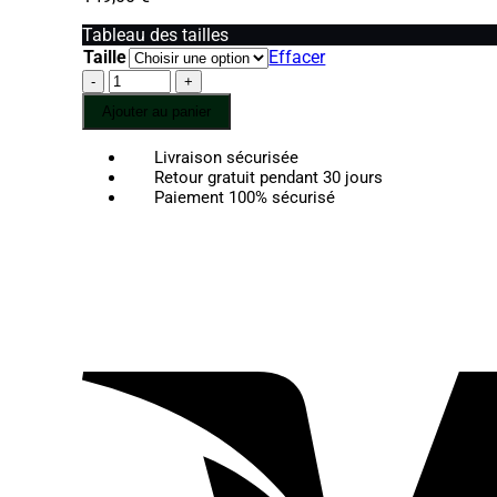
Tableau des tailles
Taille
Effacer
quantité
de
Ajouter au panier
Aquila
-
Livraison sécurisée
Bracelet
Retour gratuit pendant 30 jours
Oeil
Paiement 100% sécurisé
de
faucon