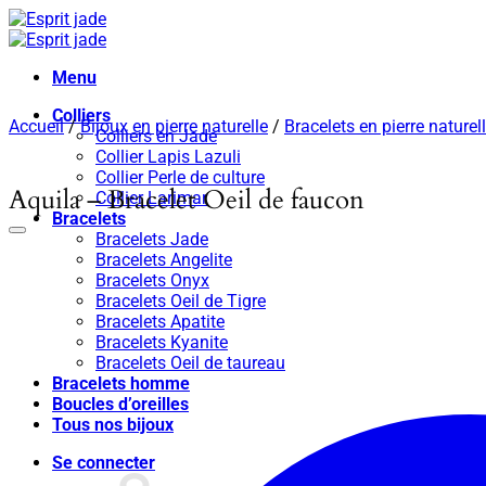
Passer
au
contenu
Menu
Colliers
Accueil
/
Bijoux en pierre naturelle
/
Bracelets en pierre naturel
Colliers en Jade
Collier Lapis Lazuli
Collier Perle de culture
Aquila – Bracelet Oeil de faucon
Collier Larimar
Bracelets
Bracelets Jade
Bracelets Angelite
Bracelets Onyx
Bracelets Oeil de Tigre
Bracelets Apatite
Bracelets Kyanite
Bracelets Oeil de taureau
Bracelets homme
Boucles d’oreilles
Tous nos bijoux
Se connecter