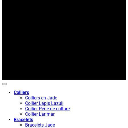
A
P
Colliers
Colliers en Jade
Collier Lapis Lazuli
Collier Perle de culture
Collier Larimar
Bracelets
Bracelets Jade