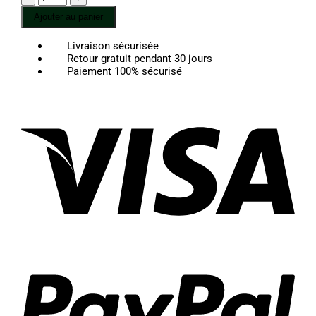
de
Ajouter au panier
Black
Jade
Livraison sécurisée
-
Retour gratuit pendant 30 jours
Bracelet
Paiement 100% sécurisé
Jade
Noir
Vis
Pay