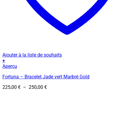
Ajouter à la liste de souhaits
+
Ce
Aperçu
produit
Fortuna – Bracelet Jade vert Marbré Gold
a
plusieurs
Plage
225,00
€
–
250,00
€
variations.
de
Les
prix :
options
225,00 €
peuvent
à
être
250,00 €
choisies
sur
la