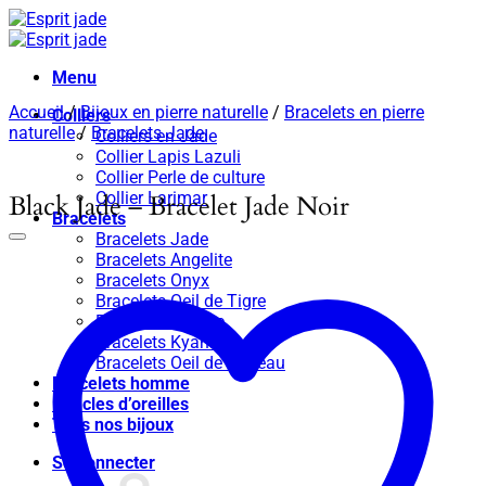
Passer
au
contenu
Menu
Accueil
/
Bijoux en pierre naturelle
/
Bracelets en pierre
Colliers
naturelle
/
Bracelets Jade
Colliers en Jade
Collier Lapis Lazuli
Collier Perle de culture
Collier Larimar
Black Jade – Bracelet Jade Noir
Bracelets
Bracelets Jade
Bracelets Angelite
Bracelets Onyx
Bracelets Oeil de Tigre
Bracelets Apatite
Bracelets Kyanite
Bracelets Oeil de taureau
Bracelets homme
Boucles d’oreilles
Tous nos bijoux
Se connecter