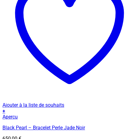
Ajouter à la liste de souhaits
+
Ce
Aperçu
produit
Black Pearl – Bracelet Perle Jade Noir
a
plusieurs
650,00
€