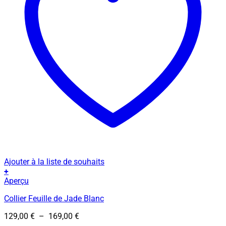
Ajouter à la liste de souhaits
+
Ce
Aperçu
produit
Collier Feuille de Jade Blanc
a
plusieurs
Plage
129,00
€
–
169,00
€
variations.
de