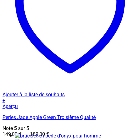
Ajouter à la liste de souhaits
+
Ce
Aperçu
produit
Perles Jade Apple Green Troisième Qualité
a
plusieurs
Note
5
sur 5
variations.
Plage
149,00
€
–
189,00
€
Les
de