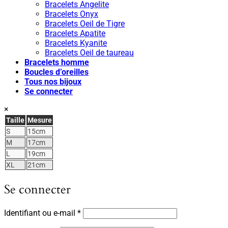
Bracelets Angelite
Bracelets Onyx
Bracelets Oeil de Tigre
Bracelets Apatite
Bracelets Kyanite
Bracelets Oeil de taureau
Bracelets homme
Boucles d’oreilles
Tous nos bijoux
Se connecter
×
Taille
Mesure
S
15cm
M
17cm
L
19cm
XL
21cm
Se connecter
Obligatoire
Identifiant ou e-mail
*