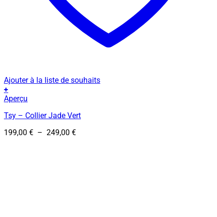
Ajouter à la liste de souhaits
+
Ce
Aperçu
produit
Tsy – Collier Jade Vert
a
plusieurs
Plage
199,00
€
–
249,00
€
variations.
de
Les
prix :
options
199,00 €
peuvent
à
être
249,00 €
choisies
sur
la
page