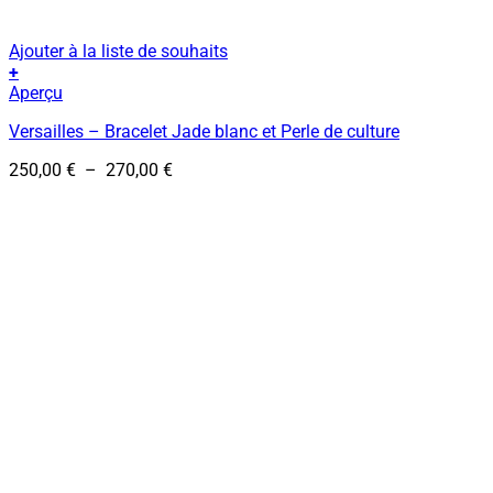
Ajouter à la liste de souhaits
+
Ce
Aperçu
produit
Versailles – Bracelet Jade blanc et Perle de culture
a
plusieurs
Plage
250,00
€
–
270,00
€
variations.
de
Les
prix :
options
250,00 €
peuvent
à
être
270,00 €
choisies
sur
la
page
du
produit