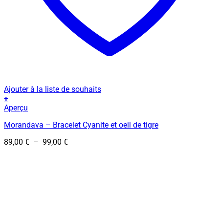
Ajouter à la liste de souhaits
+
Ce
Aperçu
produit
Morandava – Bracelet Cyanite et oeil de tigre
a
plusieurs
Plage
89,00
€
–
99,00
€
variations.
de
Les
prix :
options
89,00 €
peuvent
à
être
99,00 €
choisies
sur
la
page