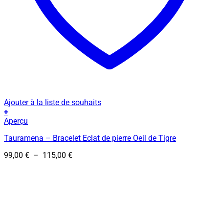
Ajouter à la liste de souhaits
+
Ce
Aperçu
produit
Tauramena – Bracelet Eclat de pierre Oeil de Tigre
a
plusieurs
Plage
99,00
€
–
115,00
€
variations.
de
Les
prix :
options
99,00 €
peuvent
à
être
115,00 €
choisies
sur