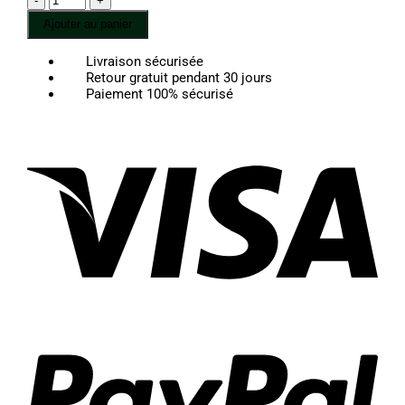
189,00 €
de
Ajouter au panier
Collier
Perle
Livraison sécurisée
Jade
Retour gratuit pendant 30 jours
Noir
Paiement 100% sécurisé
Vis
Pay