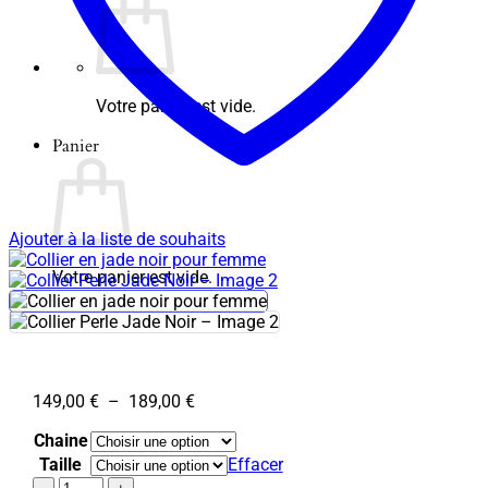
Votre panier est vide.
Panier
Ajouter à la liste de souhaits
Votre panier est vide.
Plage
149,00
€
–
189,00
€
de
Chaine
prix :
149,00 €
Taille
Effacer
à
quantité