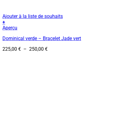
Ajouter à la liste de souhaits
+
Ce
Aperçu
produit
Dominical verde – Bracelet Jade vert
a
plusieurs
Plage
225,00
€
–
250,00
€
variations.
de
Les
prix :
options
225,00 €
peuvent
à
être
250,00 €
choisies
sur
la
page
du
produit