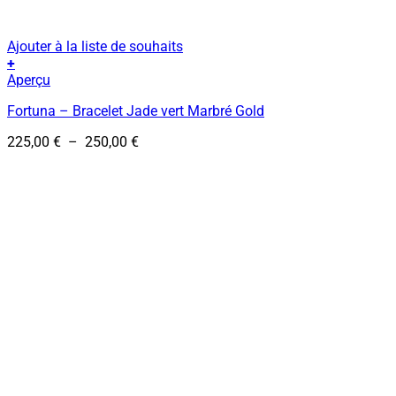
Ajouter à la liste de souhaits
+
Ce
Aperçu
produit
Fortuna – Bracelet Jade vert Marbré Gold
a
plusieurs
Plage
225,00
€
–
250,00
€
variations.
de
Les
prix :
options
225,00 €
peuvent
à
être
250,00 €
choisies
sur
la
page
du
produit