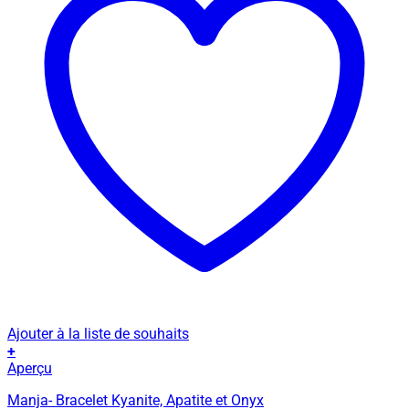
Ajouter à la liste de souhaits
+
Ce
Aperçu
produit
Manja- Bracelet Kyanite, Apatite et Onyx
a