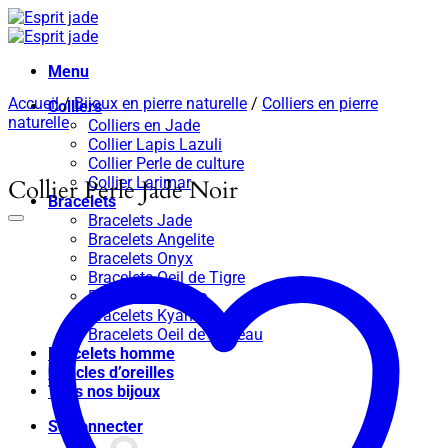
Passer
au
contenu
Menu
Accueil
/
Bijoux en pierre naturelle
/
Colliers en pierre
Colliers
naturelle
Colliers en Jade
Collier Lapis Lazuli
Collier Perle de culture
Collier Larimar
Collier Perle Jade Noir
Bracelets
Bracelets Jade
Bracelets Angelite
Bracelets Onyx
Bracelets Oeil de Tigre
Bracelets Apatite
Bracelets Kyanite
Bracelets Oeil de taureau
Bracelets homme
Boucles d’oreilles
Tous nos bijoux
Se connecter