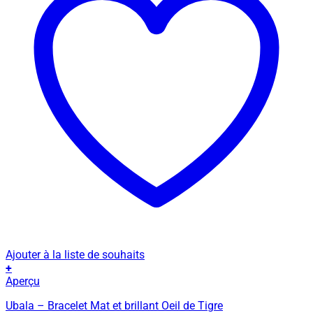
Ajouter à la liste de souhaits
+
Ce
Aperçu
produit
Ubala – Bracelet Mat et brillant Oeil de Tigre
a