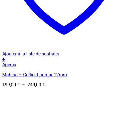
Ajouter à la liste de souhaits
+
Ce
Aperçu
produit
Mahina – Collier Larimar 12mm
a
plusieurs
Plage
199,00
€
–
249,00
€
variations.
de
Les
prix :
options
199,00 €
peuvent
à
être
249,00 €
choisies
sur
la