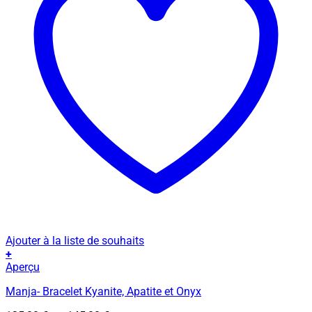
Ajouter à la liste de souhaits
+
Ce
Aperçu
produit
Manja- Bracelet Kyanite, Apatite et Onyx
a
plusieurs