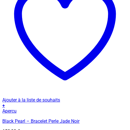
Ajouter à la liste de souhaits
+
Ce
Aperçu
produit
Black Pearl – Bracelet Perle Jade Noir
a
plusieurs