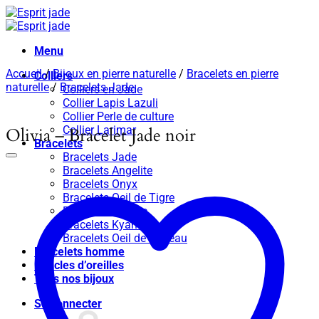
Passer
au
contenu
Menu
Accueil
/
Bijoux en pierre naturelle
/
Bracelets en pierre
Colliers
naturelle
/
Bracelets Jade
Colliers en Jade
Collier Lapis Lazuli
Collier Perle de culture
Collier Larimar
Olivia – Bracelet Jade noir
Bracelets
Bracelets Jade
Bracelets Angelite
Bracelets Onyx
Bracelets Oeil de Tigre
Bracelets Apatite
Bracelets Kyanite
Bracelets Oeil de taureau
Bracelets homme
Boucles d’oreilles
Tous nos bijoux
Se connecter