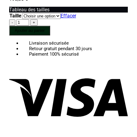
Tableau des tailles
Taille
Effacer
quantité
de
Ajouter au panier
Olivia
-
Livraison sécurisée
Bracelet
Retour gratuit pendant 30 jours
Jade
Paiement 100% sécurisé
noir
Vis
Pay