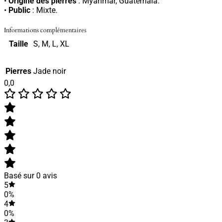
•
Origine des pierres
: Myanmar, Guatemala.
•
Public
: Mixte.
Informations complémentaires
Taille
S, M, L, XL
Pierres
Jade noir
0,0
Basé sur 0 avis
5
0%
4
0%