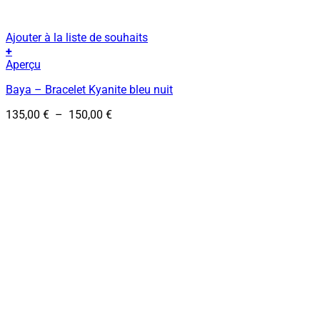
Ajouter à la liste de souhaits
+
Ce
Aperçu
produit
Baya – Bracelet Kyanite bleu nuit
a
plusieurs
Plage
135,00
€
–
150,00
€
variations.
de
Les
prix :
options
135,00 €
peuvent
à
être
150,00 €
choisies
sur
la
page
du
produit