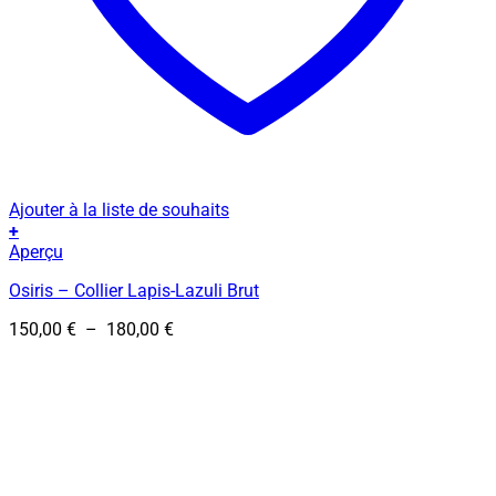
Ajouter à la liste de souhaits
+
Ce
Aperçu
produit
Osiris – Collier Lapis-Lazuli Brut
a
plusieurs
Plage
150,00
€
–
180,00
€
variations.
de
Les
prix :
options
150,00 €
peuvent
à
être
180,00 €
choisies
sur
la