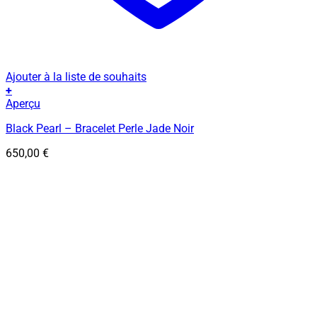
Ajouter à la liste de souhaits
+
Ce
Aperçu
produit
Black Pearl – Bracelet Perle Jade Noir
a
plusieurs
650,00
€
variations.
Les
options
peuvent
être
choisies
sur
la
page
du
produit