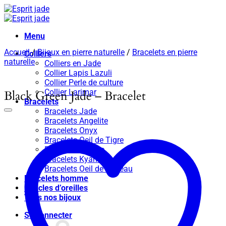
Passer
au
contenu
Menu
Accueil
/
Bijoux en pierre naturelle
/
Bracelets en pierre
Colliers
naturelle
Colliers en Jade
Collier Lapis Lazuli
Collier Perle de culture
Collier Larimar
Black Green Jade – Bracelet
Bracelets
Bracelets Jade
Bracelets Angelite
Bracelets Onyx
Bracelets Oeil de Tigre
Bracelets Apatite
Bracelets Kyanite
Bracelets Oeil de taureau
Bracelets homme
Boucles d’oreilles
Tous nos bijoux
Se connecter