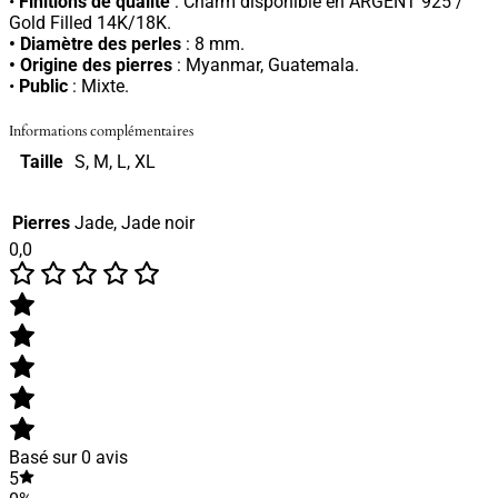
•
Finitions de qualité
: Charm disponible en ARGENT 925 /
Gold Filled 14K/18K.
• Diamètre des perles
: 8 mm.
• Origine des pierres
: Myanmar, Guatemala.
•
Public
: Mixte.
Informations complémentaires
Taille
S, M, L, XL
Pierres
Jade, Jade noir
0,0
Basé sur 0 avis
5