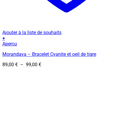
Ajouter à la liste de souhaits
+
Ce
Aperçu
produit
Morandava – Bracelet Cyanite et oeil de tigre
a
plusieurs
Plage
89,00
€
–
99,00
€
variations.
de
Les
prix :
options
89,00 €
peuvent
à
être
99,00 €
choisies
sur
la
page
du
produit