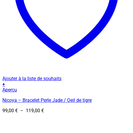
Ajouter à la liste de souhaits
+
Ce
Aperçu
produit
Nicoya – Bracelet Perle Jade / Oeil de tigre
a
plusieurs
Plage
99,00
€
–
119,00
€
variations.
de
Les
prix :
options
99,00 €
peuvent
à