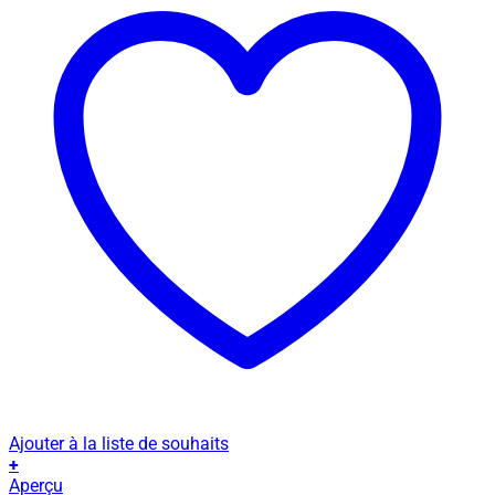
Ajouter à la liste de souhaits
+
Ce
Aperçu