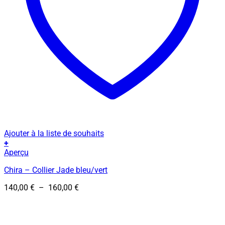
Ajouter à la liste de souhaits
+
Ce
Aperçu
produit
Chira – Collier Jade bleu/vert
a
plusieurs
Plage
140,00
€
–
160,00
€
variations.
de
Les
prix :
options
140,00 €
peuvent